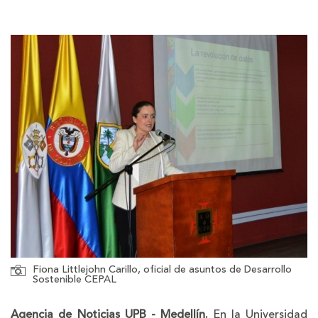
la
la
letra
letra
Fiona Littlejohn Carillo, oficial de asuntos de Desarrollo
Sostenible CEPAL
Agencia de Noticias UPB - Medellín.
En la Universidad