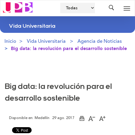
Buscador
Des
nav
Vida Universitaria
Inicio
Vida Universitaria
Agencia de Noticias
Big data: la revolución para el desarrollo sostenible
Big data: la revolución para el
desarrollo sostenible
Disponible en:
Medellín
29 ago. 2017
Imprimir
Aumentar
Disminuir
página
el
el
tamaño
tamaño
de
de