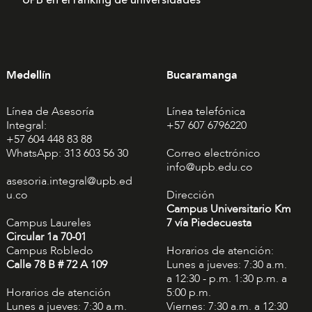
UPB en el ranking de universidades
Medellín
Bucaramanga
Línea de Asesoría
Línea telefónica
Integral:
+57 607 6796220
+57 604 448 83 88
WhatsApp: 313 603 56 30
Correo electrónico
info@upb.edu.co
asesoria.integral@upb.ed
u.co
Dirección
Campus Universitario Km
Campus Laureles
7 vía Piedecuesta
Circular 1a 70-01
Campus Robledo
Horarios de atención:
Calle 78 B # 72 A 109
Lunes a jueves: 7:30 a.m.
a 12:30 - p.m. 1:30 p.m. a
Horarios de atención
5:00 p.m.
Lunes a jueves: 7:30 a.m.
Viernes: 7:30 a.m. a 12:30