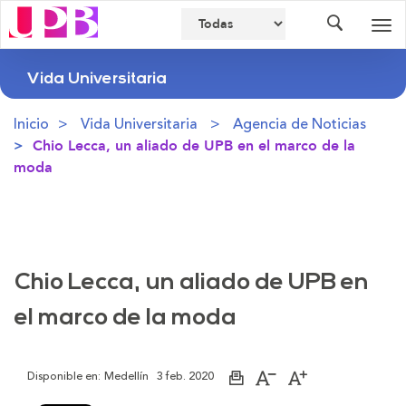
Buscador
Des
nav
Vida Universitaria
Inicio
Vida Universitaria
Agencia de Noticias
Chio Lecca, un aliado de UPB en el marco de la
moda
Chio Lecca, un aliado de UPB en
el marco de la moda
Disponible en:
Medellín
3 feb. 2020
Imprimir
Aumentar
Disminuir
página
el
el