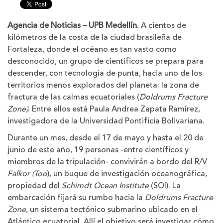
tamaño
tamaño
de
de
la
la
Agencia de Noticias – UPB Medellín.
A cientos de
letra
letra
kilómetros de la costa de la ciudad brasileña de
Fortaleza, donde el océano es tan vasto como
desconocido, un grupo de científicos se prepara para
descender, con tecnología de punta, hacia uno de los
territorios menos explorados del planeta: la zona de
fractura de las calmas ecuatoriales (
Doldrums Fracture
Zone)
. Entre ellos está Paula Andrea Zapata Ramírez,
investigadora de la Universidad Pontificia Bolivariana.
Durante un mes, desde el 17 de mayo y hasta el 20 de
junio de este año, 19 personas -entre científicos y
miembros de la tripulación- convivirán a bordo del R/V
Falkor (Too
), un buque de investigación oceanográfica,
propiedad del
Schimdt Ocean Institute
(SOI). La
embarcación fijará su rumbo hacia la
Doldrums Fracture
Zone
, un sistema tectónico submarino ubicado en el
Atlántico ecuatorial. Allí el objetivo será investigar cómo