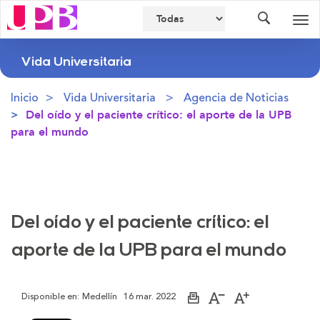
Buscador
Des
nav
Vida Universitaria
Inicio
Vida Universitaria
Agencia de Noticias
Del oído y el paciente crítico: el aporte de la UPB
para el mundo
Del oído y el paciente crítico: el
aporte de la UPB para el mundo
Disponible en:
Medellín
16 mar. 2022
Imprimir
Aumentar
Disminuir
página
el
el