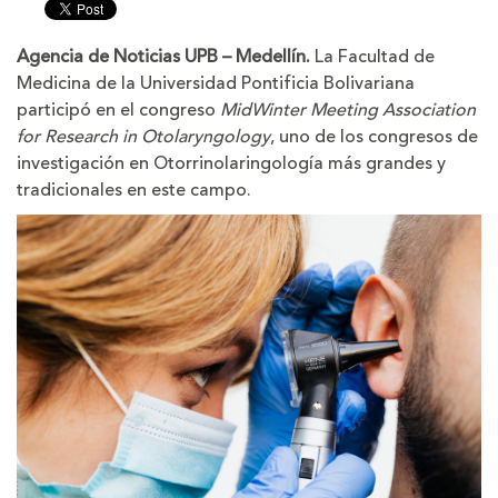
tamaño
tamaño
de
de
la
la
Agencia de Noticias UPB – Medellín.
La Facultad de
letra
letra
Medicina de la Universidad Pontificia Bolivariana
participó en el congreso
MidWinter Meeting Association
for Research in Otolaryngology
, uno de los congresos de
investigación en Otorrinolaringología más grandes y
tradicionales en este campo.