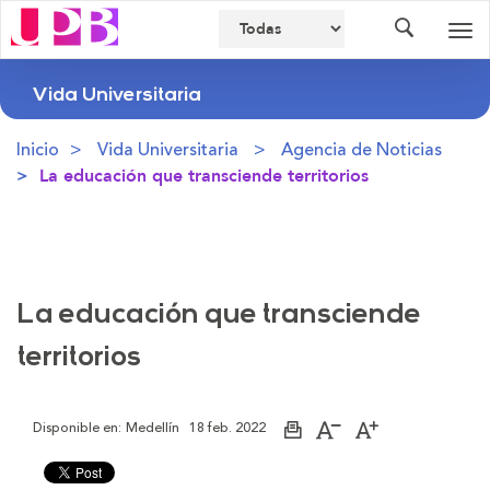
Buscador
Des
nav
Vida Universitaria
Inicio
Vida Universitaria
Agencia de Noticias
La educación que transciende territorios
La educación que transciende
territorios
Disponible en:
Medellín
18 feb. 2022
Imprimir
Aumentar
Disminuir
página
el
el
tamaño
tamaño
de
de