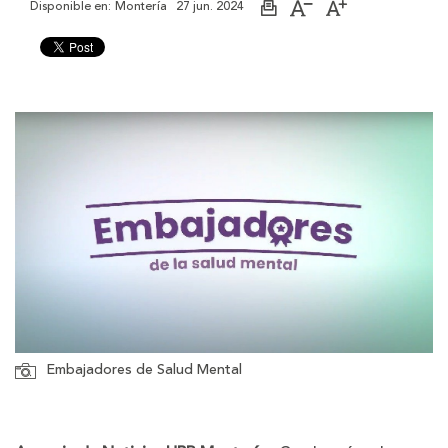
Disponible en:
Montería
27 jun. 2024
Imprimir
Aumentar
Disminuir
página
el
el
tamaño
tamaño
de
de
la
la
letra
letra
Embajadores de Salud Mental