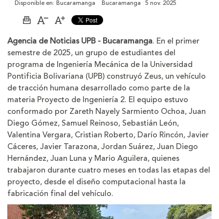
Disponible en:
Bucaramanga
Bucaramanga
5 nov. 2025
Imprimir
Aumentar
Disminuir
página
el
el
tamaño
tamaño
Agencia de Noticias UPB - Bucaramanga
. En el primer
de
de
semestre de 2025, un grupo de estudiantes del
la
la
letra
letra
programa de Ingeniería Mecánica de la Universidad
Pontificia Bolivariana (UPB) construyó Zeus, un vehículo
de tracción humana desarrollado como parte de la
materia Proyecto de Ingeniería 2. El equipo estuvo
conformado por Zareth Nayely Sarmiento Ochoa, Juan
Diego Gómez, Samuel Reinoso, Sebastián León,
Valentina Vergara, Cristian Roberto, Darío Rincón, Javier
Cáceres, Javier Tarazona, Jordan Suárez, Juan Diego
Hernández, Juan Luna y Mario Aguilera, quienes
trabajaron durante cuatro meses en todas las etapas del
proyecto, desde el diseño computacional hasta la
fabricación final del vehículo.