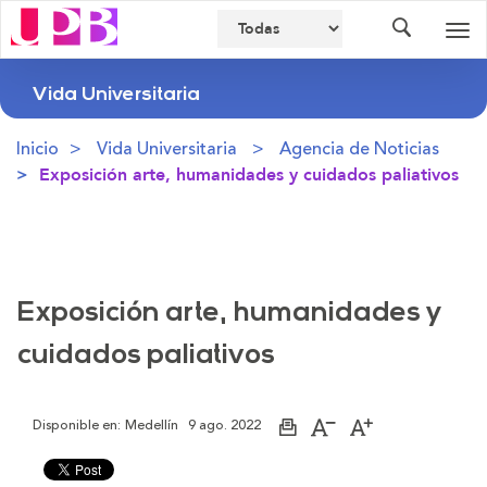
Buscador
Des
nav
Vida Universitaria
Inicio
Vida Universitaria
Agencia de Noticias
Exposición arte, humanidades y cuidados paliativos
Exposición arte, humanidades y
cuidados paliativos
Disponible en:
Medellín
9 ago. 2022
Imprimir
Aumentar
Disminuir
página
el
el
tamaño
tamaño
de
de