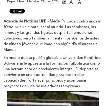
Disponible en:
Medellín
21 may. 2026
Imprimir
Aumentar
Disminuir
página
el
el
tamaño
tamaño
de
de
la
la
Agencia de Noticias UPB - Medellín.
Cada cuatro años el
letra
letra
fútbol vuelve a paralizar al mundo. Las camisetas, los
himnos y las grandes figuras despiertan emociones
colectivas, pero también alimentan los sueños de miles
de niños y jóvenes que imaginan algún día disputar un
Mundial.
En medio de esa pasión global, la Universidad Pontificia
Bolivariana le apuesta a la formación futbolística como
una herramienta de crecimiento integral. El deporte se
convierte en una oportunidad para desarrollar
capacidades, fortalecer principios y acompañar
proyectos de vida desde edades tempranas.