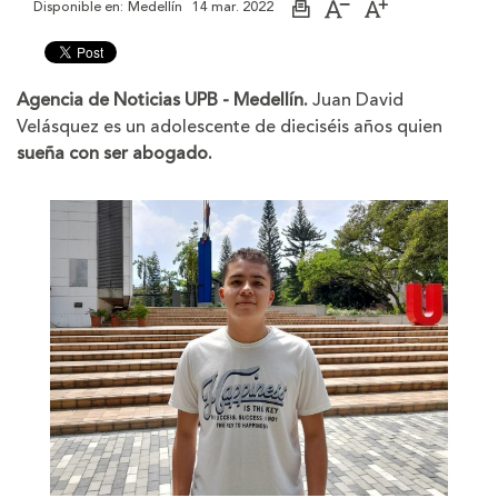
Disponible en:
Medellín
14 mar. 2022
Imprimir
Aumentar
Disminuir
página
el
el
tamaño
tamaño
de
de
la
la
Agencia de Noticias UPB - Medellín.
Juan David
letra
letra
Velásquez es un adolescente de dieciséis años quien
sueña con ser abogado.