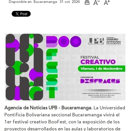
Disponible en:
Bucaramanga
31 oct. 2024
Imprimir
Aumentar
Disminuir
página
el
el
tamaño
tamaño
de
de
la
la
letra
letra
Agencia de Noticias UPB - Bucaramanga.
La Universidad
Pontificia Bolivariana seccional Bucaramanga vivirá el
1er festival creativo BooFest, con la exposición de los
proyectos desarrollados en las aulas y laboratorios de