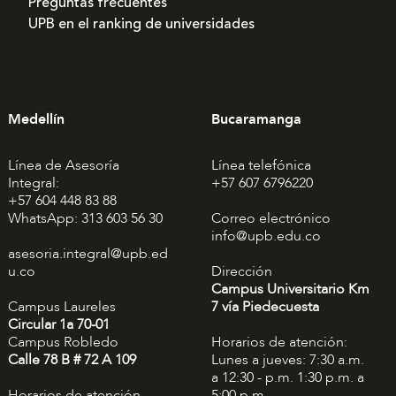
Preguntas frecuentes
UPB en el ranking de universidades
Medellín
Bucaramanga
Línea de Asesoría
Línea telefónica
Integral:
+57 607 6796220
+57 604 448 83 88
WhatsApp: 313 603 56 30
Correo electrónico
info@upb.edu.co
asesoria.integral@upb.ed
u.co
Dirección
Campus Universitario Km
Campus Laureles
7 vía Piedecuesta
Circular 1a 70-01
Campus Robledo
Horarios de atención:
Calle 78 B # 72 A 109
Lunes a jueves: 7:30 a.m.
a 12:30 - p.m. 1:30 p.m. a
Horarios de atención
5:00 p.m.