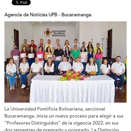
tamaño
tamaño
de
de
la
la
Agencia de Noticias UPB - Bucaramanga.
letra
letra
La Universidad Pontificia Bolivariana, seccional
Bucaramanga, inicia un nuevo proceso para elegir a sus
“Profesores Distinguidos” de la vigencia 2022, en sus
dos semestres de pregrado y posgrado. La Distinción