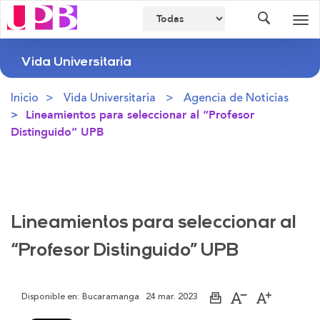
Buscador
Des
nav
Vida Universitaria
Inicio
Vida Universitaria
Agencia de Noticias
Lineamientos para seleccionar al “Profesor
Distinguido” UPB
Lineamientos para seleccionar al
“Profesor Distinguido” UPB
Disponible en:
Bucaramanga
24 mar. 2023
Imprimir
Aumentar
Disminuir
página
el
el