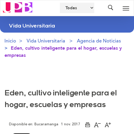
Buscador
Des
nav
Vida Universitaria
Inicio
Vida Universitaria
Agencia de Noticias
Eden, cultivo inteligente para el hogar, escuelas y
empresas
Eden, cultivo inteligente para el
hogar, escuelas y empresas
Disponible en:
Bucaramanga
1 nov. 2017
Imprimir
Aumentar
Disminuir
página
el
el