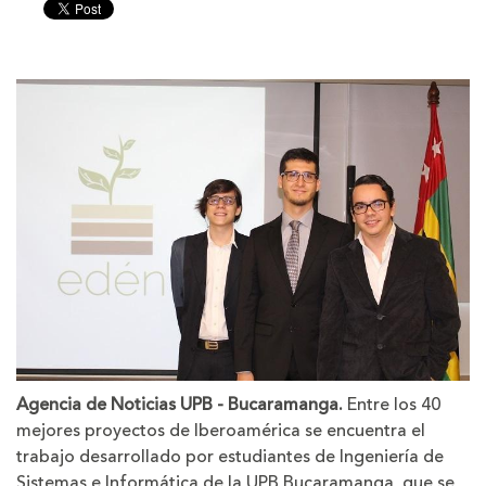
tamaño
tamaño
de
de
la
la
letra
letra
Agencia de Noticias UPB - Bucaramanga.
Entre los 40
mejores proyectos de Iberoamérica se encuentra el
trabajo desarrollado por estudiantes de Ingeniería de
Sistemas e Informática de la UPB Bucaramanga, que se