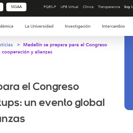
SIGAA
PQRS-F
UPB Virtual
Clínica
Transparencia
démica
La Universidad
Investigación
Intercambio
ticias
Medellín se prepara para el Congreso
e cooperación y alianzas
para el Congreso
tups: un evento global
anzas