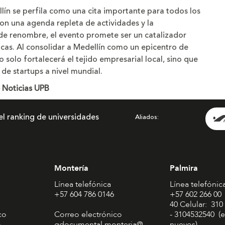
lín se perfila como una cita importante para todos los
n una agenda repleta de actividades y la
s de renombre, el evento promete ser un catalizador
cas. Al consolidar a Medellín como un epicentro de
solo fortalecerá el tejido empresarial local, sino que
 de startups a nivel mundial.
e Noticias UPB
el ranking de universidades
Aliados
Montería
Palmira
Línea telefónica
Línea telefónic
+57 604 786 0146
+57 602 266 00
40 Celular: 310
co
Correo electrónico
- 3104532540 (e
o
gdocumental.monteria@
nuevos)