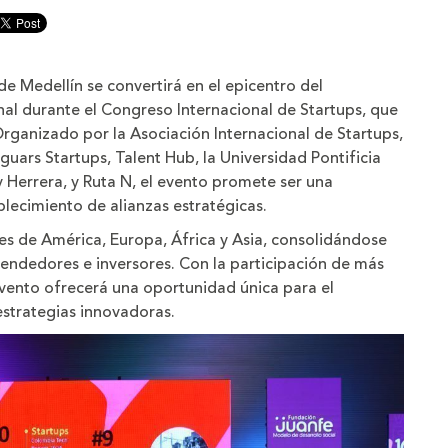
r
minuir
año
e Medellín se convertirá en el epicentro del
al durante el Congreso Internacional de Startups, que
Organizado por la Asociación Internacional de Startups,
uars Startups, Talent Hub, la Universidad Pontificia
r y Herrera, y Ruta N, el evento promete ser una
blecimiento de alianzas estratégicas.
ses de América, Europa, África y Asia, consolidándose
ndedores e inversores. Con la participación de más
 evento ofrecerá una oportunidad única para el
estrategias innovadoras.