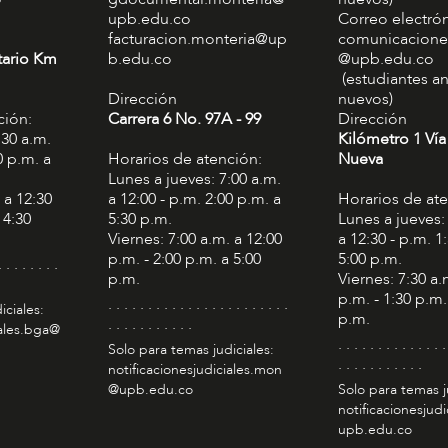
upb.edu.co
Correo electró
facturacion.monteria@up
comunicacione
tario Km
b.edu.co
@upb.edu.co
(estudiantes an
Dirección
nuevos)
ción:
Carrera 6 No. 97A - 99​
Dirección
:30 a.m.
Kilómetro 1 Vía
0 p.m. a
Horarios de atención:
Nueva
Lunes a jueves: 7:00 a.m.
 a 12:30
a 12:00 - p.m. 2:00 p.m. a
Horarios de at
 4:30
5:30 p.m.
Lunes a jueves:
Viernes: 7:00 a.m. a 12:00
a 12:30 - p.m. 1
p.m. - 2:00 p.m. a 5:00
5:00 p.m.
. . . . . . . .
p.m.
Viernes: 7:30 a.
p.m. - 1:30 p.m.
. . . . . . . . . . . . . . . . . . . . . . .
iciales:
p.m.
. . . . . . . . . . .
iales.bga@
. . . . . . . . . . . . . .
Solo para temas judiciales:
. . . . . . . . . . .
notificacionesjudiciales.mon
@upb.edu.co
Solo para temas j
notificacionesjudi
upb.edu.co