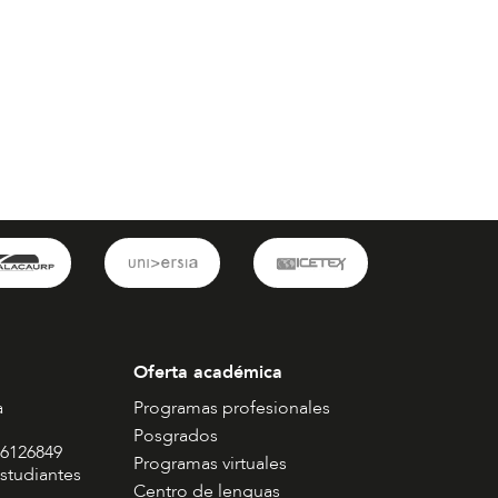
Oferta académica
a
Programas profesionales
Posgrados
 6126849
Programas virtuales
studiantes
Centro de lenguas