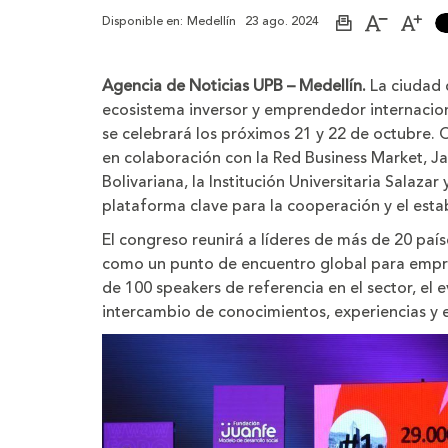
Disponible en:
Medellín
23 ago. 2024
Imprimir
Aumenta
Dis
página
el
el
tamaño
tam
de
de
Agencia de Noticias UPB – Medellín.
La ciudad d
la
la
letra
letra
ecosistema inversor y emprendedor internacion
se celebrará los próximos 21 y 22 de octubre. 
en colaboración con la Red Business Market, Jag
Bolivariana, la Institución Universitaria Salaza
plataforma clave para la cooperación y el esta
El congreso reunirá a líderes de más de 20 paí
como un punto de encuentro global para empre
de 100 speakers de referencia en el sector, el
intercambio de conocimientos, experiencias y 