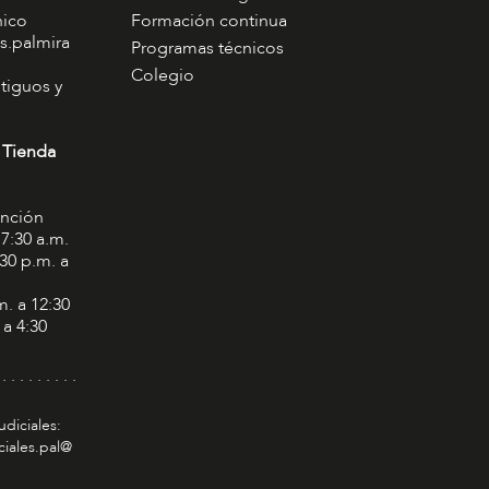
nico
Formación continua
s.palmira
Programas técnicos
Colegio
tiguos y
 Tienda
ención
 7:30 a.m.
:30 p.m. a
m. a 12:30
 a 4:30
 . . . . . . . . .
udiciales:
ciales.pal@