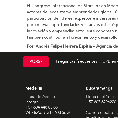
El Congreso Internacional de Startups en Medel
actores del ecosistema emprendedor global. Co
participación de líderes, expertos e inversore
para nuevas oportunidades y alianzas estratégi
innovación y emprendimiento, este congreso no 
también contribuirá al crecimiento y desarrollo
Por: Andrés Felipe Herrera Espitia – Agencia d
Preguntas frecuentes
UPB en 
PQRSF
Medellín
Bucaramanga
Línea de Asesoría
Línea telefónica
Integral:
+57 607 6796220
+57 604 448 83 88
WhatsApp: 313 603 56 30
Correo electróni
info@upb.edu.c