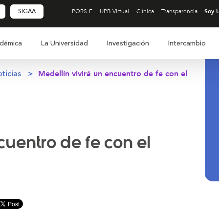
SIGAA
PQRS-F
UPB Virtual
Clínica
Transparencia
démica
La Universidad
Investigación
Intercambio
ticias
Medellín vivirá un encuentro de fe con el
cuentro de fe con el
r
minuir