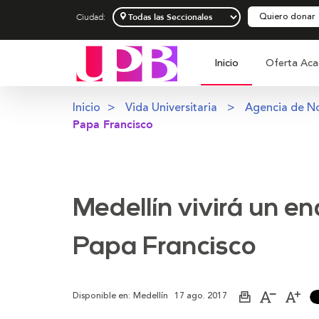
Quiero donar
Ciudad:
Inicio
Oferta Aca
Inicio
Vida Universitaria
Agencia de No
Papa Francisco
Medellín vivirá un en
Papa Francisco
Disponible en:
Medellín
17 ago. 2017
Imprimir
Aumenta
Dis
página
el
el