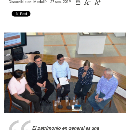
Disponible en:
Medellín
27 sep. 2019
Imprimir
Aumentar
Disminuir
página
el
el
tamaño
tamaño
de
de
la
la
letra
letra
El patrimonio en general es una