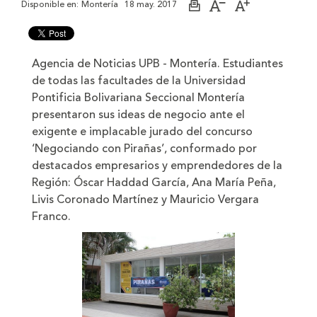
Disponible en:
Montería
18 may. 2017
Imprimir
Aumentar
Disminuir
página
el
el
tamaño
tamaño
de
de
la
la
Agencia de Noticias UPB - Montería.
Estudiantes
letra
letra
de todas las facultades de la Universidad
Pontificia Bolivariana Seccional Montería
presentaron sus ideas de negocio ante el
exigente e implacable jurado del concurso
‘Negociando con Pirañas’, conformado por
destacados empresarios y emprendedores de la
Región: Óscar Haddad García, Ana María Peña,
Livis Coronado Martínez y Mauricio Vergara
Franco.