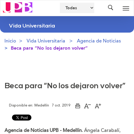
Buscador
Des
nav
Vida Universitaria
Inicio
Vida Universitaria
Agencia de Noticias
Beca para “No los dejaron volver”
Beca para “No los dejaron volver”
Disponible en:
Medellín
7 oct. 2019
Imprimir
Aumentar
Disminuir
página
el
el
tamaño
tamaño
de
de
la
la
Agencia de Noticias UPB - Medellín.
Ángela Carabalí,
letra
letra