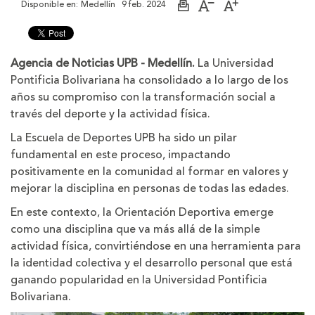
Disponible en:
Medellín
9 feb. 2024
Imprimir
Aumentar
Disminuir
página
el
el
tamaño
tamaño
de
de
la
la
Agencia de Noticias UPB - Medellín.
La Universidad
letra
letra
Pontificia Bolivariana ha consolidado a lo largo de los
años su compromiso con la transformación social a
través del deporte y la actividad física.
La Escuela de Deportes UPB ha sido un pilar
fundamental en este proceso, impactando
positivamente en la comunidad al formar en valores y
mejorar la disciplina en personas de todas las edades.
En este contexto, la Orientación Deportiva emerge
como una disciplina que va más allá de la simple
actividad física, convirtiéndose en una herramienta para
la identidad colectiva y el desarrollo personal que está
ganando popularidad en la Universidad Pontificia
Bolivariana.