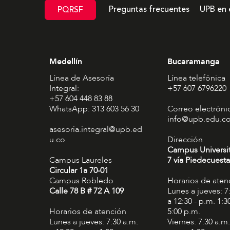
Preguntas frecuentes
UPB en 
PQRSF
Medellín
Bucaramanga
Línea de Asesoría
Línea telefónica
Integral:
+57 607 6796220
+57 604 448 83 88
WhatsApp: 313 603 56 30
Correo electróni
info@upb.edu.c
asesoria.integral@upb.ed
u.co
Dirección
Campus Universi
Campus Laureles
7 vía Piedecuesta
Circular 1a 70-01
Campus Robledo
Horarios de aten
Calle 78 B # 72 A 109
Lunes a jueves: 7
a 12:30 - p.m. 1:3
Horarios de atención
5:00 p.m.
Lunes a jueves: 7:30 a.m.
Viernes: 7:30 a.m.