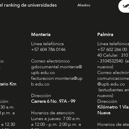
el ranking de universidades
Aliados
Montería
Palmira
Línea telefónica
Línea telefónic
+57 604 786 0146
+57 602 266 00
40 Celular: 310
co
Correo electrónico
- 3104532540 (e
o
gdocumental.monteria@
nuevos)
upb.edu.co
Correo electró
facturacion.monteria@up
comunicacione
tario Km
b.edu.co
@upb.edu.co
(estudiantes an
Dirección
nuevos)
ción:
Carrera 6 No. 97A - 99​
Dirección
:30 a.m.
Kilómetro 1 Vía
0 p.m. a
Horarios de atención:
Nueva
Lunes a jueves: 7:00 a.m.
 a 12:30
a 12:00 - p.m. 2:00 p.m. a
Horarios de at