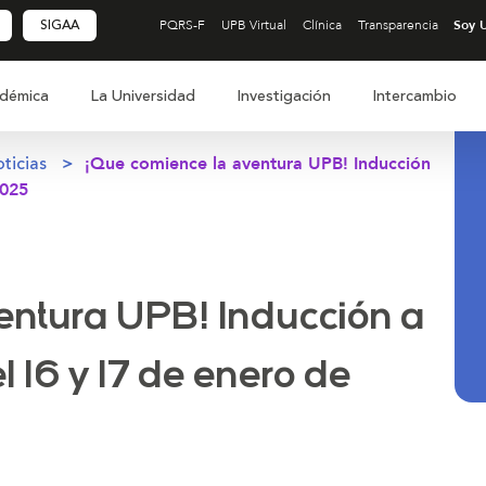
SIGAA
PQRS-F
UPB Virtual
Clínica
Transparencia
démica
La Universidad
Investigación
Intercambio
ticias
¡Que comience la aventura UPB! Inducción
2025
entura UPB! Inducción a
el 16 y 17 de enero de