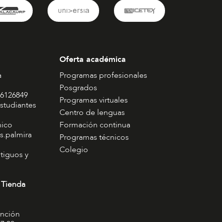
Oferta académica
a
Programas profesionales
Posgrados
 6126849
Programas virtuales
studiantes
Centro de lenguas
nico
Formación continua
s.palmira
Programas técnicos
Colegio
tiguos y
 Tienda
ención