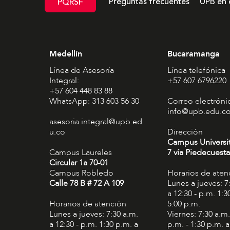
Preguntas frecuentes
UPB en 
PQRSF
Medellín
Bucaramanga
Línea de Asesoría
Línea telefónica
Integral:
+57 607 6796220
+57 604 448 83 88
WhatsApp: 313 603 56 30
Correo electróni
info@upb.edu.c
asesoria.integral@upb.ed
u.co
Dirección
Campus Universi
Campus Laureles
7 vía Piedecuesta
Circular 1a 70-01
Campus Robledo
Horarios de aten
Calle 78 B # 72 A 109
Lunes a jueves: 7
a 12:30 - p.m. 1:3
Horarios de atención
5:00 p.m.
Lunes a jueves: 7:30 a.m.
Viernes: 7:30 a.m.
a 12:30 - p.m. 1:30 p.m. a
p.m. - 1:30 p.m. a