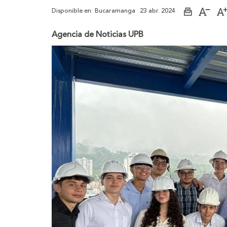
Disponible en:
Bucaramanga
23 abr. 2024
Imprimir
Aume
página
el
tama
Agencia de Noticias UPB
de
la
letra