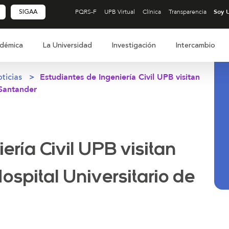
SIGAA
PQRS-F
UPB Virtual
Clínica
Transparencia
démica
La Universidad
Investigación
Intercambio
ticias
Estudiantes de Ingeniería Civil UPB visitan
 Santander
ería Civil UPB visitan
Hospital Universitario de