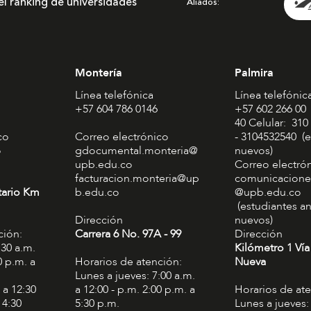
el ranking de universidades
Aliados
Montería
Palmira
Línea telefónica
Línea telefónic
+57 604 786 0146
+57 602 266 00
40 Celular: 310
co
Correo electrónico
- 3104532540 (e
o
gdocumental.monteria@
nuevos)
upb.edu.co
Correo electró
facturacion.monteria@up
comunicacione
tario Km
b.edu.co
@upb.edu.co
(estudiantes an
Dirección
nuevos)
ción:
Carrera 6 No. 97A - 99​
Dirección
:30 a.m.
Kilómetro 1 Vía
0 p.m. a
Horarios de atención:
Nueva
Lunes a jueves: 7:00 a.m.
 a 12:30
a 12:00 - p.m. 2:00 p.m. a
Horarios de at
 4:30
5:30 p.m.
Lunes a jueves: