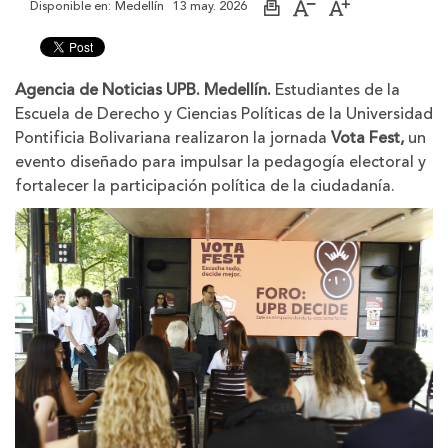
Disponible en:
Medellín
13 may. 2026
Imprimir
Aumentar
Disminuir
página
el
el
tamaño
tamaño
de
de
la
la
Agencia de Noticias UPB. Medellín.
Estudiantes de la
letra
letra
Escuela de Derecho y Ciencias Políticas de la Universidad
Pontificia Bolivariana realizaron la jornada
Vota Fest,
un
evento diseñado para impulsar la pedagogía electoral y
fortalecer la participación política de la ciudadanía.