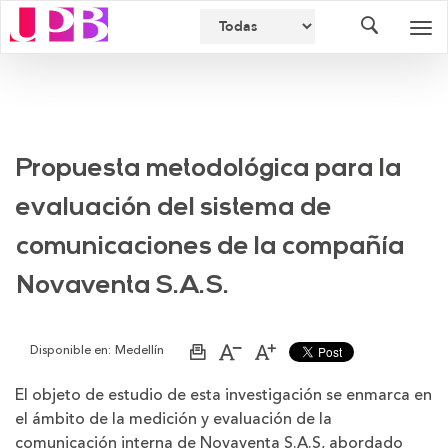
Buscador
Des
nav
Propuesta metodológica para la
evaluación del sistema de
comunicaciones de la compañía
Novaventa S.A.S.
Disponible en:
Medellín
Imprimir
Aumentar
Disminuir
página
el
el
tamaño
tamaño
El objeto de estudio de esta investigación se enmarca en
de
de
el ámbito de la medición y evaluación de la
la
la
letra
letra
comunicación interna de Novaventa S.A.S, abordado