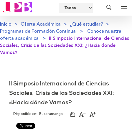
Buscador
Des
nav
Inicio
Oferta Académica
¿Qué estudiar?
Programas de Formación Continua
Conoce nuestra
oferta académica
II Simposio Internacional de Ciencias
Sociales, Crisis de las Sociedades XXI: ¿Hacia dónde
Vamos?
II Simposio Internacional de Ciencias
Sociales, Crisis de las Sociedades XXI:
¿Hacia dónde Vamos?
Disponible en:
Bucaramanga
Imprimir
Aumentar
Disminuir
página
el
el
tamaño
tamaño
de
de