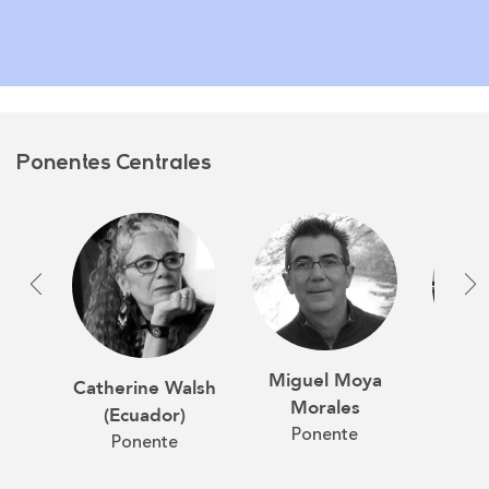
Ponentes Centrales
Miguel Moya
Catherine Walsh
Pierr
Morales
(Ecuador)
(C
Ponente
Ponente
P