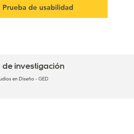
Prueba de usabilidad
Prueba
 de investigación
udios en Diseño - GED