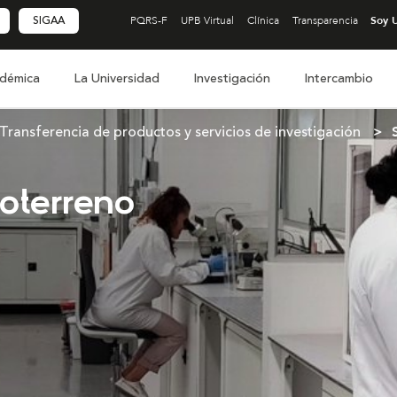
SIGAA
PQRS-F
UPB Virtual
Clínica
Transparencia
démica
La Universidad
Investigación
Intercambio
Transferencia de productos y servicios de investigación
doterreno