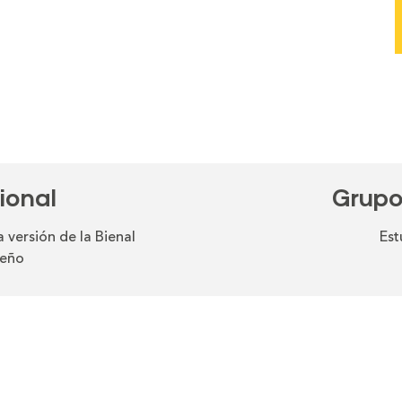
ional
Grupo
 versión de la Bienal
Est
seño