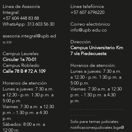
Línea de Asesoría
Línea telefónica
Integral:
+57 607 6796220
+57 604 448 83 88
WhatsApp: 313 603 56 30
Correo electrónico
info@upb.edu.co
asesoria.integral@upb.ed
u.co
Dirección
Campus Universitario Km
Campus Laureles
7 vía Piedecuesta
Circular 1a 70-01
Campus Robledo
Horarios de atención:
Calle 78 B # 72 A 109
Lunes a jueves: 7:30 a.m.
a 12:30 - p.m. 1:30 p.m. a
Horarios de atención
5:00 p.m.
Lunes a jueves: 7:30 a.m.
Viernes: 7:30 a.m. a 12:30
a 12:30 - p.m. 1:30 p.m. a
p.m. - 1:30 p.m. a 4:30
5:00 p.m.
p.m.
Viernes: 7:30 a.m. a 12:30
. . . . . . . . . . . . . . . . . . . . . . .
p.m. - 1:30 p.m. a 4:30
. . . . . . . . . . .
p.m.
Solo para temas judiciales:
Sábados: 8:00 a.m. a
notificacionesjudiciales.bga@
12:00 m.