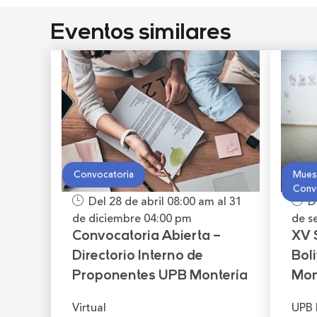
Eventos similares
Convocatoria
Muest
Conv
Del 28 de abril
08:00 am
al 31
D
de diciembre
04:00 pm
de s
Convocatoria Abierta –
XV 
Directorio Interno de
Bol
Proponentes UPB Montería
Mon
Virtual
UPB 