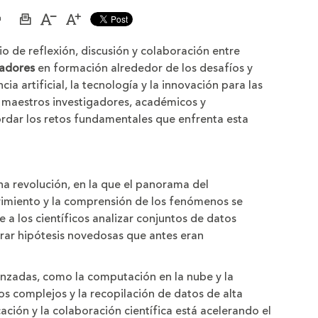
a
Imprimir
Aumentar
Disminuir
página
el
el
tamaño
tamaño
 de reflexión, discusión y colaboración entre
de
de
la
la
gadores
en formación alrededor de los desafíos y
letra
letra
ia artificial, la tecnología y la innovación para las
s, maestros investigadores, académicos y
ordar los retos fundamentales que enfrenta esta
na revolución, en la que el panorama del
brimiento y la comprensión de los fenómenos se
e a los científicos analizar conjuntos de datos
erar hipótesis novedosas que antes eran
anzadas, como la computación en la nube y la
tos complejos y la recopilación de datos de alta
ación y la colaboración científica está acelerando el