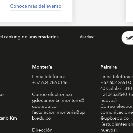
Conoce más del evento
el ranking de universidades
Aliados
Montería
Palmira
Línea telefónica
Línea telefónic
+57 604 786 0146
+57 602 266 00
40 Celular: 310
co
Correo electrónico
- 3104532540 (e
o
gdocumental.monteria@
nuevos)
upb.edu.co
Correo electró
facturacion.monteria@up
comunicacione
tario Km
b.edu.co
@upb.edu.co
(estudiantes an
Dirección
nuevos)