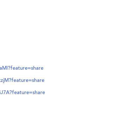
:
KaMI?feature=share
xzjM?feature=share
iJ7A?feature=share