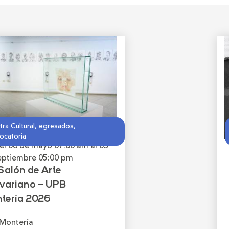
ra Cultural, egresados,
ocatoria
el 06 de mayo
07:00 am
al 03
eptiembre
05:00 pm
Salón de Arte
ivariano – UPB
tería 2026
Montería