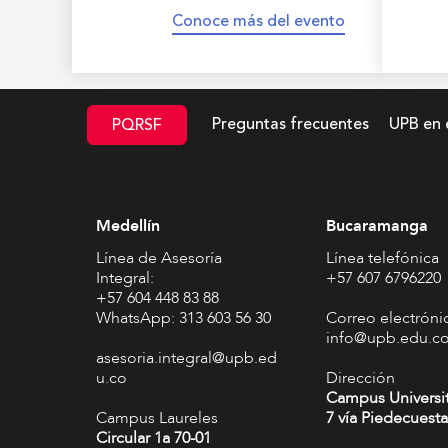
Conoce más del evento
Preguntas frecuentes
UPB en 
PQRSF
Medellín
Bucaramanga
Línea de Asesoría
Línea telefónica
Integral:
+57 607 6796220
+57 604 448 83 88
WhatsApp: 313 603 56 30
Correo electróni
info@upb.edu.c
asesoria.integral@upb.ed
u.co
Dirección
Campus Universi
Campus Laureles
7 vía Piedecuesta
Circular 1a 70-01