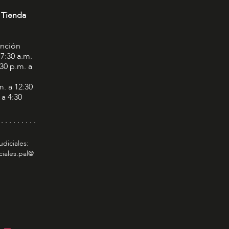
 Tienda
ención
 7:30 a.m.
:30 p.m. a
m. a 12:30
 a 4:30
 . . . . . . . . .
udiciales:
ciales.pal@