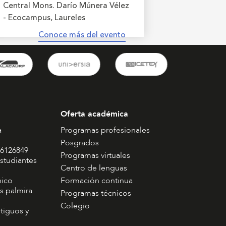
Central Mons. Darío Múnera Vélez
- Ecocampus, Laureles
Conoce más del evento
Oferta académica
a
Programas profesionales
Posgrados
 6126849
Programas virtuales
studiantes
Centro de lenguas
nico
Formación continua
s.palmira
Programas técnicos
Colegio
tiguos y