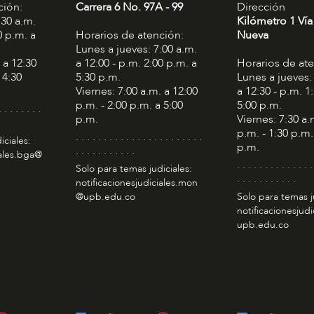
ción:
Carrera 6 No. 97A - 99​
Dirección
:30 a.m.
Kilómetro 1 Vía
0 p.m. a
Horarios de atención:
Nueva
Lunes a jueves: 7:00 a.m.
 a 12:30
a 12:00 - p.m. 2:00 p.m. a
Horarios de at
 4:30
5:30 p.m.
Lunes a jueves:
Viernes: 7:00 a.m. a 12:00
a 12:30 - p.m. 1
p.m. - 2:00 p.m. a 5:00
5:00 p.m.
. . . . . . . .
p.m.
Viernes: 7:30 a.
p.m. - 1:30 p.m.
. . . . . . . . . . . . . . . . . . . . . . .
iciales:
p.m.
. . . . . . . . . . .
iales.bga@
. . . . . . . . . . . . . .
Solo para temas judiciales:
. . . . . . . . . . .
notificacionesjudiciales.mon
@upb.edu.co
Solo para temas j
notificacionesjudi
upb.edu.co