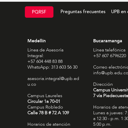
Preguntas frecuentes
UPB en 
PQRSF
Medellín
Bucaramanga
Línea de Asesoría
Línea telefónica
Integral:
+57 607 6796220
+57 604 448 83 88
WhatsApp: 313 603 56 30
Correo electróni
info@upb.edu.c
asesoria.integral@upb.ed
u.co
Dirección
Campus Universi
Campus Laureles
7 vía Piedecuesta
Circular 1a 70-01
Campus Robledo
Horarios de aten
Calle 78 B # 72 A 109
Lunes a jueves: 7
a 12:30 - p.m. 1:3
Horarios de atención
5:00 p.m.