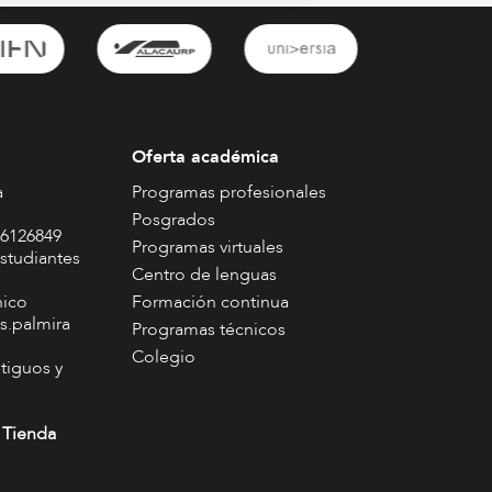
Oferta académica
a
Programas profesionales
Posgrados
 6126849
Programas virtuales
studiantes
Centro de lenguas
nico
Formación continua
s.palmira
Programas técnicos
Colegio
tiguos y
 Tienda