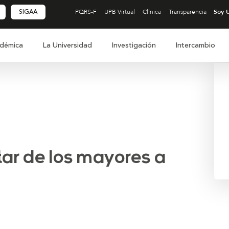
SIGAA
PQRS-F
UPB Virtual
Clínica
Transparencia
démica
La Universidad
Investigación
Intercambio
tar de los mayores a