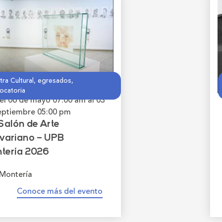
ra Cultural, egresados,
ocatoria
el 06 de mayo
07:00 am
al 03
eptiembre
05:00 pm
Salón de Arte
ivariano – UPB
tería 2026
Montería
Conoce más del evento