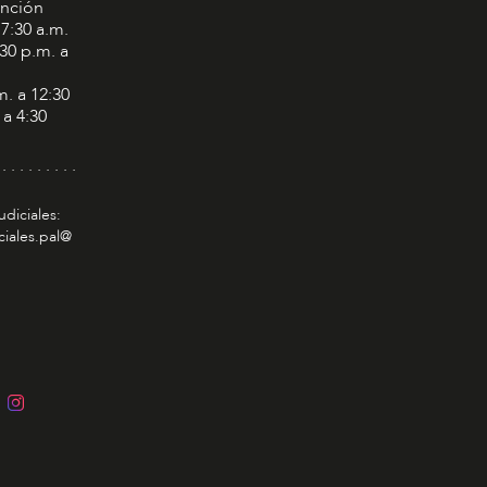
ención
 7:30 a.m.
:30 p.m. a
m. a 12:30
 a 4:30
 . . . . . . . . .
udiciales:
ciales.pal@