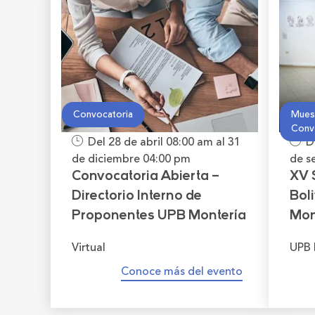
Convocatoria
Muest
Conv
Del 28 de abril
08:00 am
al 31
D
de diciembre
04:00 pm
de s
Convocatoria Abierta –
XV 
Directorio Interno de
Bol
Proponentes UPB Montería
Mon
Virtual
UPB 
Conoce más del evento