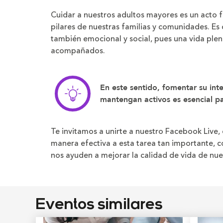
página
el
el
tamaño
tamaño
Cuidar a nuestros adultos mayores es un acto 
de
de
la
la
pilares de nuestras familias y comunidades. Es c
letra
letra
también emocional y social, pues una vida plen
acompañados.
En este sentido, fomentar su inte
mantengan activos es esencial pa
Te invitamos a unirte a nuestro Facebook Liv
manera efectiva a esta tarea tan importante, 
nos ayuden a mejorar la calidad de vida de nu
Eventos similares