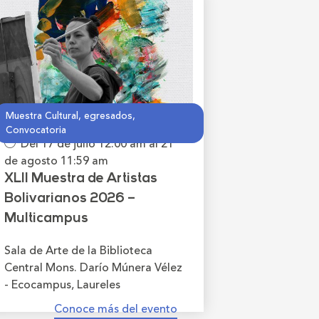
Muestra Cultural, egresados,
Convocatoria
Del 17 de julio
12:00 am
al 21
de agosto
11:59 am
XLII Muestra de Artistas
Bolivarianos 2026 –
Multicampus
Sala de Arte de la Biblioteca
Central Mons. Darío Múnera Vélez
- Ecocampus, Laureles
Conoce más del evento