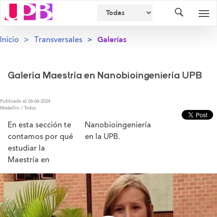
Buscador
Des
nav
Inicio
Transversales
Galerías
Galería Maestría en Nanobioingeniería UPB
Publicado el 06-06-2024
Medellín / Todos
En esta sección te
Nanobioingeniería
contamos por qué
en la UPB.
estudiar la
Maestría en