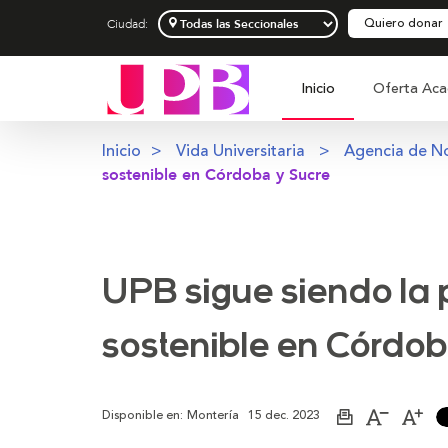
Quiero donar
Ciudad:
Inicio
Oferta Aca
Inicio
Vida Universitaria
Agencia de No
sostenible en Córdoba y Sucre
UPB sigue siendo la 
sostenible en Córdob
Disponible en:
Montería
15 dec. 2023
Imprimir
Aumenta
Dis
página
el
el