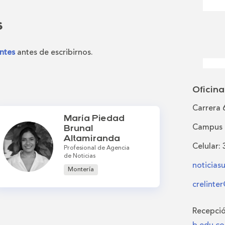
s
ntes
antes de escribirnos.
Oficina
Carrera 
María Piedad
Campus U
Brunal
Altamiranda
Celular:
Profesional de Agencia
de Noticias
noticia
Montería
crelinte
Recepci
b.edu.co