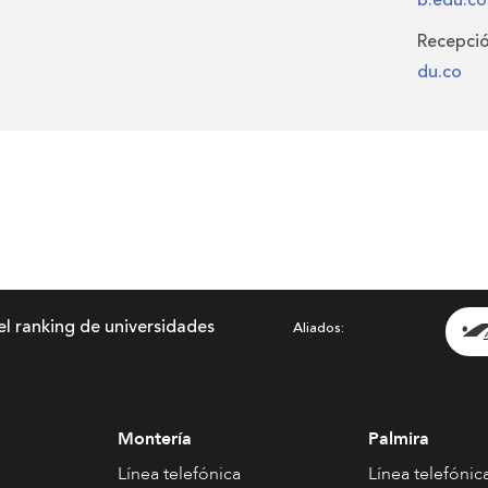
Recepció
du.co
el ranking de universidades
Aliados
Montería
Palmira
Línea telefónica
Línea telefónic