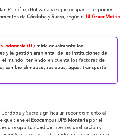
año
dad Pontificia Bolivariana
sigue ocupando el primer
a
rtamentos de
Córdoba
y
Sucre
, según el
UI GreenMetric
as Indonesia (UI)
mide anualmente los
les y la gestión ambiental de las Instituciones de
o el mundo, teniendo en cuenta los factores de
ía, cambio climático, residuos, agua, transporte
 Córdoba y Sucre significa un reconocimiento al
e que tiene el
Ecocampus
UPB Montería
por el
s es una oportunidad de internacionalización y
s impulsan a seguir trabajando por crear acciones