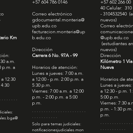
+57 604 786 0146
+57 602 266 00
40 Celular: 310
co
Correo electrónico
- 3104532540 (e
o
gdocumental.monteria@
nuevos)
upb.edu.co
Correo electró
facturacion.monteria@up
comunicacione
tario Km
b.edu.co
@upb.edu.co
(estudiantes an
Dirección
nuevos)
ción:
Carrera 6 No. 97A - 99​
Dirección
:30 a.m.
Kilómetro 1 Vía
0 p.m. a
Horarios de atención:
Nueva
Lunes a jueves: 7:00 a.m.
 a 12:30
a 12:00 - p.m. 2:00 p.m. a
Horarios de at
 4:30
5:30 p.m.
Lunes a jueves:
Viernes: 7:00 a.m. a 12:00
a 12:30 - p.m. 1
p.m. - 2:00 p.m. a 5:00
5:00 p.m.
. . . . . . . .
p.m.
Viernes: 7:30 a.
p.m. - 1:30 p.m.
. . . . . . . . . . . . . . . . . . . . . . .
iciales:
p.m.
. . . . . . . . . . .
iales.bga@
. . . . . . . . . . . . . .
Solo para temas judiciales:
. . . . . . . . . . .
notificacionesjudiciales.mon