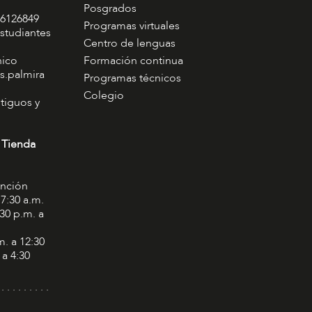
Posgrados
 6126849
Programas virtuales
studiantes
Centro de lenguas
nico
Formación continua
s.palmira
Programas técnicos
Colegio
tiguos y
 Tienda
ención
 7:30 a.m.
:30 p.m. a
m. a 12:30
 a 4:30
 . . . . . . . . .