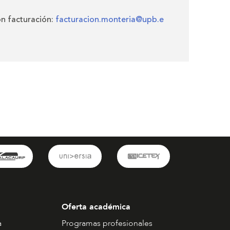
n facturación:
facturacion.monteria@upb.e
Oferta académica
a
Programas profesionales