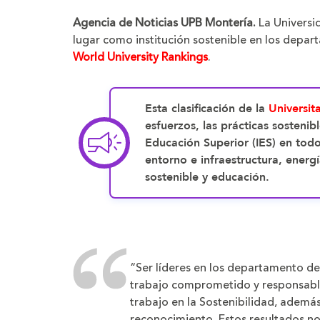
tamaño
tam
de
de
Agencia de Noticias UPB Montería.
La Universi
la
la
letra
letr
lugar como institución sostenible en los depa
World University Rankings
.
Esta clasificación de la
Universit
esfuerzos, las prácticas sostenib
Educación Superior (IES) en tod
entorno e infraestructura, energ
sostenible y educación.
“Ser líderes en los departamento de
trabajo comprometido y responsabl
trabajo en la Sostenibilidad, ademá
reconocimiento. Estos resultados no