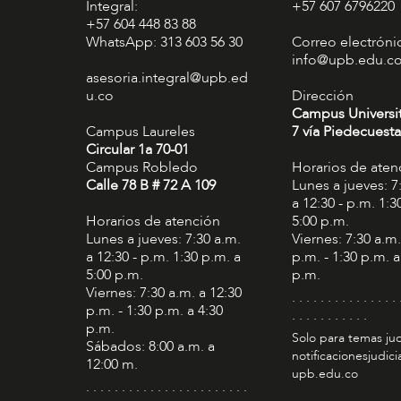
Integral:
+57 607 6796220
+57 604 448 83 88
WhatsApp: 313 603 56 30
Correo electróni
info@upb.edu.c
asesoria.integral@upb.ed
u.co
Dirección
Campus Universi
Campus Laureles
7 vía Piedecuesta
Circular 1a 70-01
Campus Robledo
Horarios de aten
Calle 78 B # 72 A 109
Lunes a jueves: 7
a 12:30 - p.m. 1:3
Horarios de atención
5:00 p.m.
Lunes a jueves: 7:30 a.m.
Viernes: 7:30 a.m.
a 12:30 - p.m. 1:30 p.m. a
p.m. - 1:30 p.m. a
5:00 p.m.
p.m.
Viernes: 7:30 a.m. a 12:30
. . . . . . . . . . . . . . . 
p.m. - 1:30 p.m. a 4:30
. . . . . . . . . . .
p.m.
Solo para temas jud
Sábados: 8:00 a.m. a
notificacionesjudic
12:00 m.
upb.edu.co
. . . . . . . . . . . . . . . . . . . . . . .