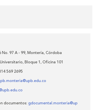
6 No. 97 A - 99, Montería, Córdoba
niversitario, Bloque 1, Oficina 101
 314 569 2695
supb.monteria@upb.edu.co
r@upb.edu.co
ón documentos:
gdocumental.monteria@up