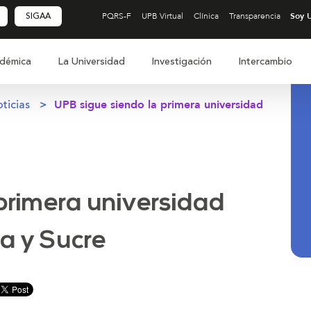
SIGAA
PQRS-F
UPB Virtual
Clínica
Transparencia
démica
La Universidad
Investigación
Intercambio
ticias
UPB sigue siendo la primera universidad
primera universidad
a y Sucre
r
minuir