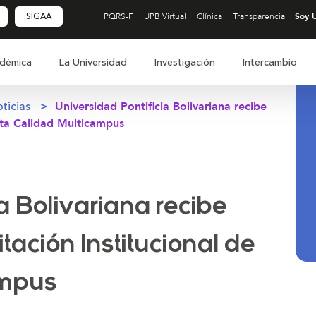
SIGAA
PQRS-F
UPB Virtual
Clínica
Transparencia
démica
La Universidad
Investigación
Intercambio
ticias
Universidad Pontificia Bolivariana recibe
lta Calidad Multicampus
a Bolivariana recibe
ación Institucional de
ampus