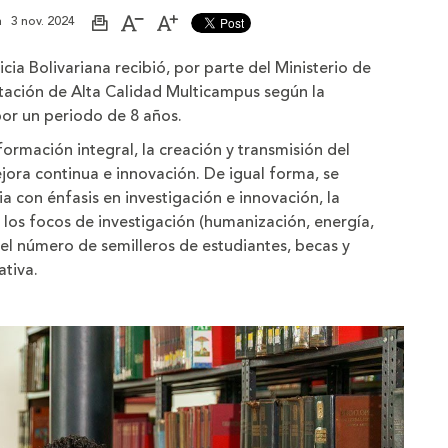
a
3 nov. 2024
Imprimir
Aumentar
Disminuir
página
el
el
tamaño
tamaño
cia Bolivariana recibió, por parte del Ministerio de
de
de
la
la
itación de Alta Calidad Multicampus según la
letra
letra
or un periodo de 8 años.
formación integral, la creación y transmisión del
jora continua e innovación. De igual forma, se
 con énfasis en investigación e innovación, la
ca, los focos de investigación (humanización, energía,
 del número de semilleros de estudiantes, becas y
ativa.