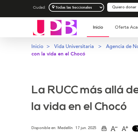
Quiero donar
Ciudad:
Inicio
Oferta Aca
Inicio
Vida Universitaria
Agencia de No
con la vida en el Chocó
La RUCC más allá del
la vida en el Chocó
Disponible en:
Medellín
17 jun. 2025
Imprimir
Aumentar
Dism
página
el
el