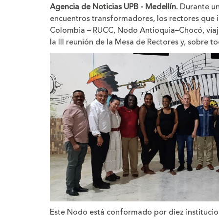
tamaño
tama
Agencia de Noticias UPB - Medellín.
Durante un
de
de
la
la
encuentros transformadores, los rectores que 
letra
letra
Colombia – RUCC, Nodo Antioquia–Chocó, viajar
la III reunión de la Mesa de Rectores y, sobre t
Este Nodo está conformado por diez instituc