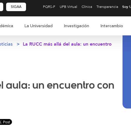
SIGAA
PQRS-F
UPB Virtual
Clínica
Transparencia
démica
La Universidad
Investigación
Intercambio
ticias
La RUCC más allá del aula: un encuentro
 aula: un encuentro con
inuir