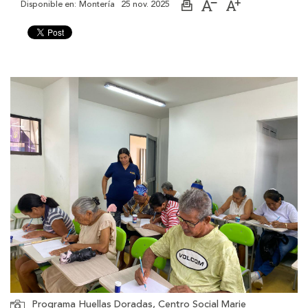
Disponible en:
Montería
25 nov. 2025
Imprimir
Aumentar
Disminuir
página
el
el
tamaño
tamaño
de
de
la
la
letra
letra
Programa Huellas Doradas, Centro Social Marie