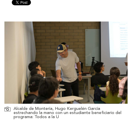
tamaño
tamaño
de
de
la
la
letra
letra
Alcalde de Montería, Hugo Kerguelén García
estrechando la mano con un estudiante beneficiario del
programa: Todos a la U