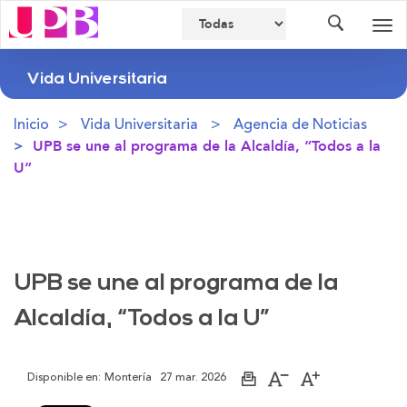
Buscador
Des
nav
Vida Universitaria
Inicio
Vida Universitaria
Agencia de Noticias
UPB se une al programa de la Alcaldía, “Todos a la
U”
UPB se une al programa de la
Alcaldía, “Todos a la U”
Disponible en:
Montería
27 mar. 2026
Imprimir
Aumentar
Disminuir
página
el
el