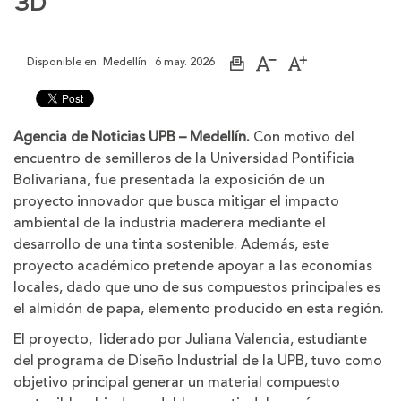
3D
Disponible en:
Medellín
6 may. 2026
Imprimir
Aumentar
Disminuir
página
el
el
tamaño
tamaño
de
de
la
la
Agencia de Noticias UPB – Medellín.
Con motivo del
letra
letra
encuentro de semilleros de la Universidad Pontificia
Bolivariana, fue presentada la exposición de un
proyecto innovador que busca mitigar el impacto
ambiental de la industria maderera mediante el
desarrollo de una tinta sostenible. Además, este
proyecto académico pretende apoyar a las economías
locales, dado que uno de sus compuestos principales es
el almidón de papa, elemento producido en esta región.
El proyecto, liderado por Juliana Valencia, estudiante
del programa de Diseño Industrial de la UPB, tuvo como
objetivo principal generar un material compuesto