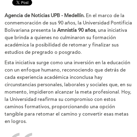
tamaño
tamaño
de
de
la
la
Agencia de Noticias UPB - Medellín.
En el marco de la
letra
letra
conmemoración de sus 90 años, la Universidad Pontificia
Bolivariana presenta la
Amnistía 90 años
, una iniciativa
que brinda a quienes no culminaron su formación
académica la posibilidad de retomar y finalizar sus
estudios de pregrado o posgrado.
Esta iniciativa surge como una inversión en la educación
con un enfoque humano, reconociendo que detrás de
cada experiencia académica inconclusa hay
circunstancias personales, laborales y sociales que, en su
momento, impidieron alcanzar la meta profesional. Hoy,
la Universidad reafirma su compromiso con estos
caminos formativos, proporcionando una opción
tangible para retomar el camino y convertir esas metas
en logros.