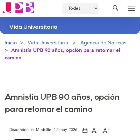
Buscador
Des
nav
Vida Universitaria
Inicio
Vida Universitaria
Agencia de Noticias
Amnistía UPB 90 años, opción para retomar el
camino
Amnistía UPB 90 años, opción
para retomar el camino
Disponible en:
Medellín
12 may. 2026
Imprimir
Aumentar
Disminuir
página
el
el