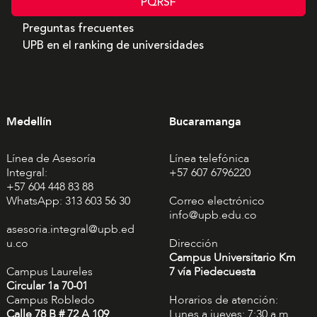
PQRSF
Preguntas frecuentes
UPB en el ranking de universidades
Medellín
Bucaramanga
Línea de Asesoría
Línea telefónica
Integral:
+57 607 6796220
+57 604 448 83 88
WhatsApp: 313 603 56 30
Correo electrónico
info@upb.edu.co
asesoria.integral@upb.ed
u.co
Dirección
Campus Universitario Km
Campus Laureles
7 vía Piedecuesta
Circular 1a 70-01
Campus Robledo
Horarios de atención:
Calle 78 B # 72 A 109
Lunes a jueves: 7:30 a.m.