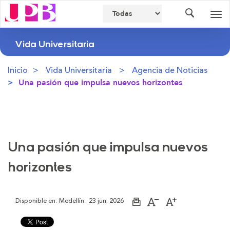
Buscador
Des
nav
Vida Universitaria
Inicio
Vida Universitaria
Agencia de Noticias
Una pasión que impulsa nuevos horizontes
Una pasión que impulsa nuevos
horizontes
Disponible en:
Medellín
23 jun. 2026
Imprimir
Aumentar
Disminuir
página
el
el
tamaño
tamaño
de
de