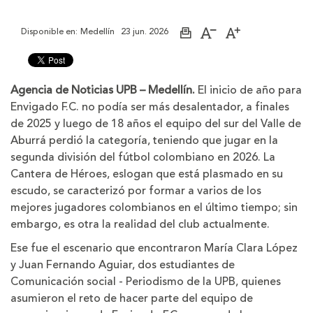
Disponible en:
Medellín
23 jun. 2026
Imprimir
Aumentar
Disminuir
página
el
el
tamaño
tamaño
de
de
la
la
Agencia de Noticias UPB – Medellín.
El inicio de año para
letra
letra
Envigado F.C. no podía ser más desalentador, a finales
de 2025 y luego de 18 años el equipo del sur del Valle de
Aburrá perdió la categoría, teniendo que jugar en la
segunda división del fútbol colombiano en 2026. La
Cantera de Héroes, eslogan que está plasmado en su
escudo, se caracterizó por formar a varios de los
mejores jugadores colombianos en el último tiempo; sin
embargo, es otra la realidad del club actualmente.
Ese fue el escenario que encontraron María Clara López
y Juan Fernando Aguiar, dos estudiantes de
Comunicación social - Periodismo de la UPB, quienes
asumieron el reto de hacer parte del equipo de