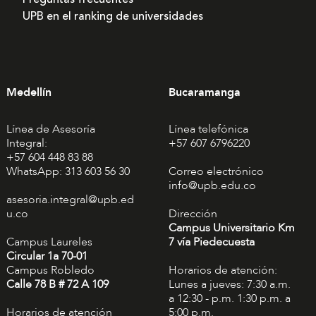
UPB en el ranking de universidades
Medellín
Bucaramanga
Línea de Asesoría
Línea telefónica
Integral:
+57 607 6796220
+57 604 448 83 88
WhatsApp: 313 603 56 30
Correo electrónico
info@upb.edu.co
asesoria.integral@upb.ed
u.co
Dirección
Campus Universitario Km
Campus Laureles
7 vía Piedecuesta
Circular 1a 70-01
Campus Robledo
Horarios de atención:
Calle 78 B # 72 A 109
Lunes a jueves: 7:30 a.m.
a 12:30 - p.m. 1:30 p.m. a
Horarios de atención
5:00 p.m.