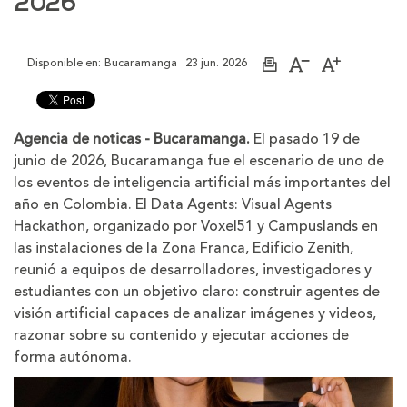
2026
Disponible en:
Bucaramanga
23 jun. 2026
Imprimir
Aumentar
Disminuir
página
el
el
tamaño
tamaño
de
de
la
la
Agencia de noticas - Bucaramanga.
El pasado 19 de
letra
letra
junio de 2026, Bucaramanga fue el escenario de uno de
los eventos de inteligencia artificial más importantes del
año en Colombia. El Data Agents: Visual Agents
Hackathon, organizado por Voxel51 y Campuslands en
las instalaciones de la Zona Franca, Edificio Zenith,
reunió a equipos de desarrolladores, investigadores y
estudiantes con un objetivo claro: construir agentes de
visión artificial capaces de analizar imágenes y videos,
razonar sobre su contenido y ejecutar acciones de
forma autónoma.