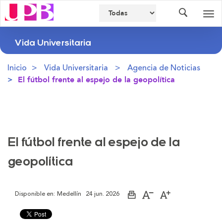
Buscador
Des
nav
Vida Universitaria
Inicio
Vida Universitaria
Agencia de Noticias
El fútbol frente al espejo de la geopolítica
El fútbol frente al espejo de la
geopolítica
Disponible en:
Medellín
24 jun. 2026
Imprimir
Aumentar
Disminuir
página
el
el
tamaño
tamaño
de
de