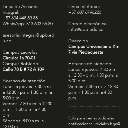
Línea de Asesoría
Línea telefónica
Integral:
+57 607 6796220
+57 604 448 83 88
WhatsApp: 313 603 56 30
Correo electrónico
info@upb.edu.co
asesoria.integral@upb.ed
u.co
Dirección
Campus Universitario Km
Campus Laureles
7 vía Piedecuesta
Circular 1a 70-01
Campus Robledo
Horarios de atención:
Calle 78 B # 72 A 109
Lunes a jueves: 7:30 a.m.
a 12:30 - p.m. 1:30 p.m. a
Horarios de atención
5:00 p.m.
Lunes a jueves: 7:30 a.m.
Viernes: 7:30 a.m. a 12:30
a 12:30 - p.m. 1:30 p.m. a
p.m. - 1:30 p.m. a 4:30
5:00 p.m.
p.m.
Viernes: 7:30 a.m. a 12:30
. . . . . . . . . . . . . . . . . . . . . . .
p.m. - 1:30 p.m. a 4:30
. . . . . . . . . . .
p.m.
Solo para temas judiciales:
Sábados: 8:00 a.m. a
notificacionesjudiciales.bga@
12:00 m.