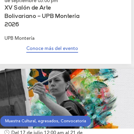
de septiembre
05:00 pm
XV Salón de Arte
Bolivariano – UPB Montería
2026
UPB Montería
Conoce más del evento
Muestra Cultural, egresados, Convocatoria
Del 17 de julio
12:00 am
al 21 de