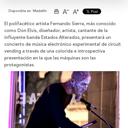
Disponible en:
Medellín
Imprimir
Aumentar
Disminuir
página
el
el
tamaño
tamaño
El polifacético artista Fernando Sierra, más conocido
de
de
como Don Elvis, diseñador, artista, cantante de la
la
la
letra
letra
influyente banda Estados Alterados, presentará un
concierto de música electrónico experimental de circuit
vending a través de una colorida e introspectiva
presentación en la que las máquinas son las
protagonistas.