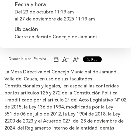
Fecha y hora
Del 23 de octubre
11:19 am
al 27 de noviembre de 2025
11:19 am
Ubicación
Cierre en Recinto Concejo de Jamundí
Disponible en:
Palmira
Imprimir
Aumentar
Disminuir
página
el
el
tamaño
tamaño
La Mesa Directiva del Concejo Municipal de Jamundí,
de
de
Valle del Cauca, en uso de sus facultades
la
la
letra
letra
Constitucionales y legales, en especial las conferidas
por los artículos 126 y 272 de la Constitución Política
- modificado por el artículo 2° del Acto Legislativo N° 02
de 2015, la Ley 136 de 1994, modificada por la Ley
551 de 06 de julio de 2012, la Ley 1904 de 2018, la Ley
2200 de 2023 y el Acuerdo 027, del 28 de noviembre de
2024 del Reglamento Interno de la entidad, demás