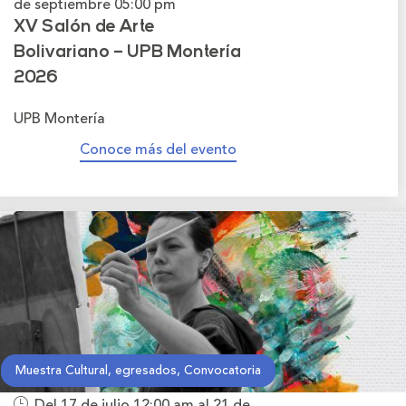
de septiembre
05:00 pm
XV Salón de Arte
Bolivariano – UPB Montería
2026
UPB Montería
Conoce más del evento
Muestra Cultural, egresados, Convocatoria
Del 17 de julio
12:00 am
al 21 de