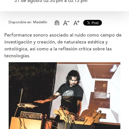
31 de agosto
02:30 pm
a
03:15 pm
Disponible en:
Medellín
Imprimir
Aumentar
Disminuir
página
el
el
tamaño
tamaño
Performance sonoro asociado al ruido como campo de
de
de
investigación y creación, de naturaleza estética y
la
la
letra
letra
ontológica, así como a la reflexión crítica sobre las
tecnologías.