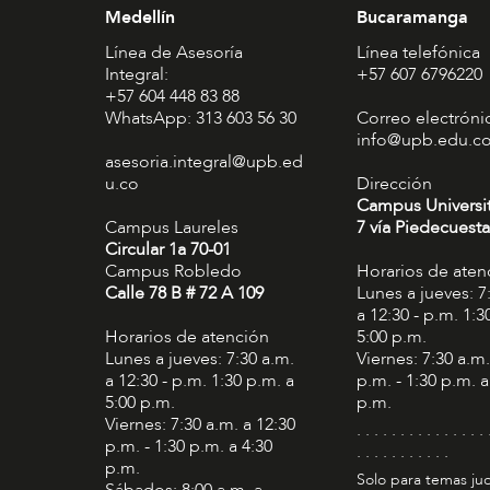
Medellín
Bucaramanga
Línea de Asesoría
Línea telefónica
Integral:
+57 607 6796220
+57 604 448 83 88
WhatsApp: 313 603 56 30
Correo electróni
info@upb.edu.c
asesoria.integral@upb.ed
u.co
Dirección
Campus Universi
Campus Laureles
7 vía Piedecuesta
Circular 1a 70-01
Campus Robledo
Horarios de aten
Calle 78 B # 72 A 109
Lunes a jueves: 7
a 12:30 - p.m. 1:3
Horarios de atención
5:00 p.m.
Lunes a jueves: 7:30 a.m.
Viernes: 7:30 a.m.
a 12:30 - p.m. 1:30 p.m. a
p.m. - 1:30 p.m. a
5:00 p.m.
p.m.
Viernes: 7:30 a.m. a 12:30
. . . . . . . . . . . . . . . 
p.m. - 1:30 p.m. a 4:30
. . . . . . . . . . .
p.m.
Solo para temas jud