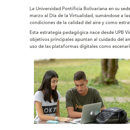
página
el
el
tamaño
tamaño
La Universidad Pontificia Bolivariana en su sed
de
de
la
la
marzo al Día de la Virtualidad, sumándose a la
letra
letra
condiciones de la calidad del aire y como estr
Esta estrategia pedagógica nace desde UPB Vir
objetivos principales apuntan al cuidado del am
uso de las plataformas digitales como escenar