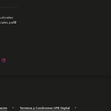
 . . . . . . . . .
udiciales:
ciales.pal@
mación
Términos y Condiciones UPB Digital