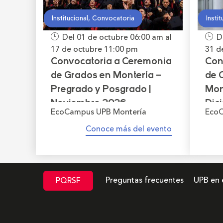
Institucional, Convocatoria
Insti
Del 01 de octubre
06:00 am
al
D
17 de octubre
11:00 pm
31 d
Convocatoria a Ceremonia
Con
de Grados en Montería –
de C
Pregrado y Posgrado |
Mont
Noviembre 2026
Dic
EcoCampus UPB Montería
EcoC
Conoce más del evento
Preguntas frecuentes
UPB en 
PQRSF