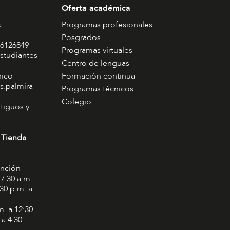
Oferta académica
a
Programas profesionales
Posgrados
 6126849
Programas virtuales
studiantes
Centro de lenguas
nico
Formación continua
s.palmira
Programas técnicos
Colegio
tiguos y
 Tienda
ención
 7:30 a.m.
:30 p.m. a
m. a 12:30
 a 4:30