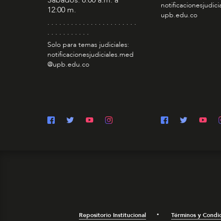
Sábados: 8:00 a.m. a
notificacionesjudic
12:00 m.
upb.edu.co
. . . . . . . . . . . . . . . . . . . . . . .
. . . . . . . . . . .
Solo para temas judiciales:
notificacionesjudiciales.med
@upb.edu.co
Repositorio Institucional
Términos y Condi