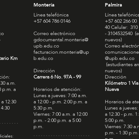
Montería
Palmira
Línea telefónica
Línea telefónic
+57 604 786 0146
+57 602 266 00
40 Celular: 310
co
Correo electrónico
- 3104532540 (e
o
gdocumental.monteria@
nuevos)
upb.edu.co
Correo electró
facturacion.monteria@up
comunicacione
tario Km
b.edu.co
@upb.edu.co
(estudiantes an
Dirección
nuevos)
ción:
Carrera 6 No. 97A - 99​
Dirección
:30 a.m.
Kilómetro 1 Vía
0 p.m. a
Horarios de atención:
Nueva
Lunes a jueves: 7:00 a.m.
 a 12:30
a 12:00 - p.m. 2:00 p.m. a
Horarios de at
 4:30
5:30 p.m.
Lunes a jueves:
Viernes: 7:00 a.m. a 12:00
a 12:30 - p.m. 1
p.m. - 2:00 p.m. a 5:00
5:00 p.m.
. . . . . . . .
p.m.
Viernes: 7:30 a.
p.m. - 1:30 p.m.
. . . . . . . . . . . . . . . . . . . . . . .
iciales: