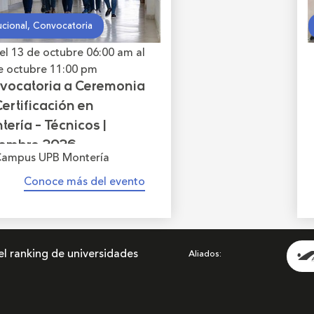
tucional, Convocatoria
el 13 de octubre
06:00 am
al
e octubre
11:00 pm
vocatoria a Ceremonia
ertificación en
ería - Técnicos |
iembre 2026
ampus UPB Montería
Conoce más del evento
el ranking de universidades
Aliados