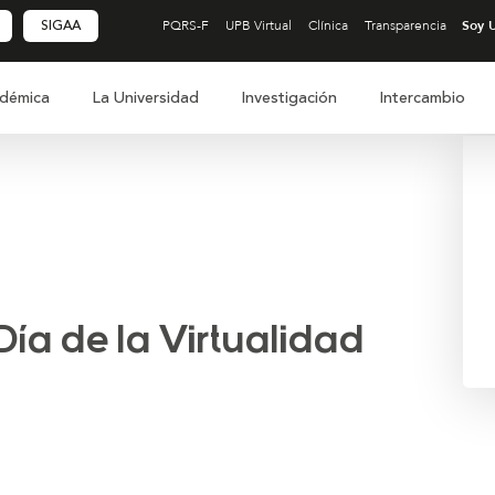
SIGAA
PQRS-F
UPB Virtual
Clínica
Transparencia
démica
La Universidad
Investigación
Intercambio
Día de la Virtualidad