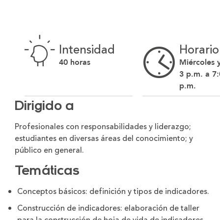
Intensidad
Horario
40 horas
Miércoles y
3 p.m. a 7
p.m.
Dirigido a
Profesionales con responsabilidades y liderazgo;
estudiantes en diversas áreas del conocimiento; y
público en general.
Temáticas
Conceptos básicos: definición y tipos de indicadores.
Construcción de indicadores: elaboración de taller