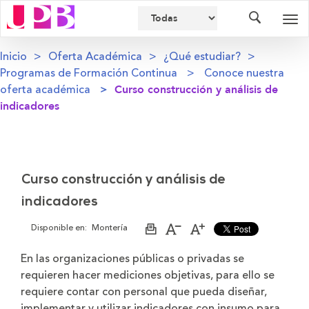
Buscador
Des
nav
Inicio
Oferta Académica
¿Qué estudiar?
Programas de Formación Continua
Conoce nuestra
oferta académica
Curso construcción y análisis de
indicadores
Curso construcción y análisis de
indicadores
Disponible en:
Montería
Imprimir
Aumentar
Disminuir
página
el
el
tamaño
tamaño
En las organizaciones públicas o privadas se
de
de
requieren hacer mediciones objetivas, para ello se
la
la
letra
letra
requiere contar con personal que pueda diseñar,
implementar y utilizar indicadores con insumo para