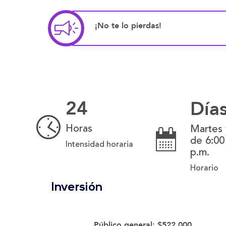
¡No te lo pierdas!
24
Día
Horas
Martes 
de 6:00
Intensidad horaria
p.m.
Horario
Inversión
Público general:
$522.000