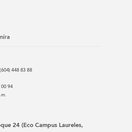
mira
(604) 448 83 88
 00 94
 m.
loque 24 (Eco Campus Laureles,