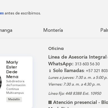
es
antes de escribirnos.
manga
Montería
Pal
Oficina
Línea de Asesoría Integral
Marly
WhatsApp:
313 603 56 30
Ester
Solo llamadas
📱
: +57 321 803
Dede
Mena
Lunes a jueves: 7:30 a. m. a 5:00 p.
Subdirectora
Viernes: 7:30 a. m. a 4:30 p. m.
de Formación
Continua
Multicampus
Línea fija: 448 8388 Ext. 10950
Medellín
Atención presencial - B
🏢