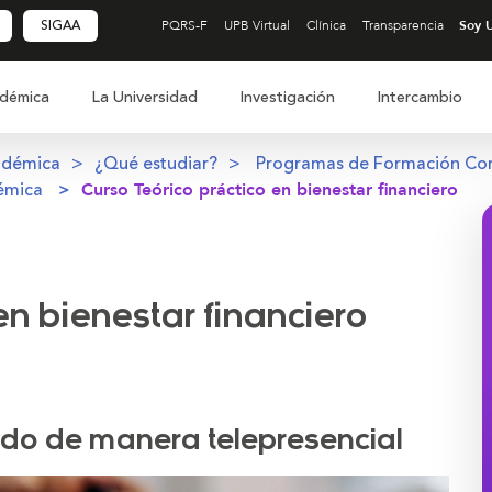
SIGAA
PQRS-F
UPB Virtual
Clínica
Transparencia
démica
La Universidad
Investigación
Intercambio
adémica
¿Qué estudiar?
Programas de Formación Co
émica
Curso Teórico práctico en bienestar financiero
en bienestar financiero
ado de manera telepresencial