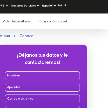
Vida Universitaria
Proyección Social
ntinua
Conoce
¡Déjanos tus datos y te
contactaremos!