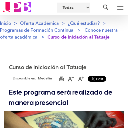
Buscador
Des
nav
Inicio
Oferta Académica
¿Qué estudiar?
Programas de Formación Continua
Conoce nuestra
oferta académica
Curso de Iniciación al Tatuaje
Curso de Iniciación al Tatuaje
Disponible en:
Medellín
Imprimir
Aumentar
Disminuir
página
el
el
tamaño
tamaño
Este programa será realizado de
de
de
la
la
letra
letra
manera presencial