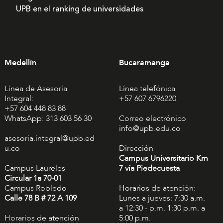
UPB en el ranking de universidades
Medellín
Bucaramanga
Línea de Asesoría
Línea telefónica
Integral:
+57 607 6796220
+57 604 448 83 88
WhatsApp: 313 603 56 30
Correo electrónico
info@upb.edu.co
asesoria.integral@upb.ed
u.co
Dirección
Campus Universitario Km
Campus Laureles
7 vía Piedecuesta
Circular 1a 70-01
Campus Robledo
Horarios de atención:
Calle 78 B # 72 A 109
Lunes a jueves: 7:30 a.m.
a 12:30 - p.m. 1:30 p.m. a
Horarios de atención
5:00 p.m.