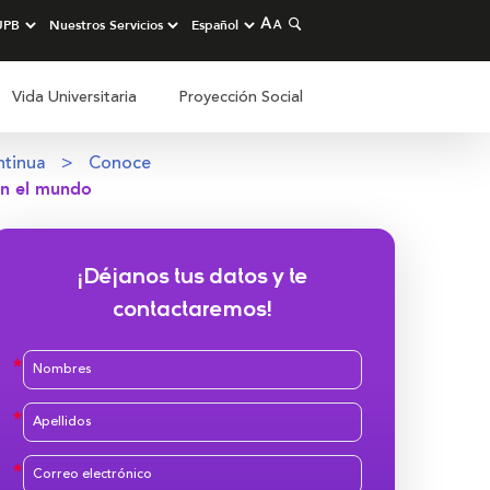
Vida Universitaria
Proyección Social
ntinua
Conoce
en el mundo
¡Déjanos tus datos y te
contactaremos!