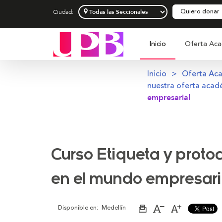
Quiero donar
Ciudad:
Inicio
Oferta Aca
Inicio
Oferta Ac
nuestra oferta acad
empresarial
Curso Etiqueta y proto
en el mundo empresari
Disponible en:
Medellín
Imprimir
Aumentar
Disminuir
página
el
el