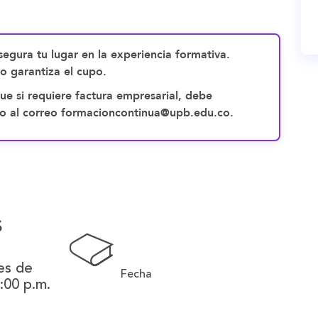
egura tu lugar en la experiencia formativa.
no garantiza el cupo.
ue si requiere factura empresarial, debe
pago al correo formacioncontinua@upb.edu.co.
s
es de
Fecha
8:00 p.m.