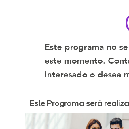
tamaño
tamaño
de
de
la
la
letra
letra
Este programa no se
este momento. Contá
m
interesado o desea
Este Programa será realiz