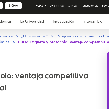
SIGAA
PQRS-F
UPB Virtual
Clínica
Transparencia
démica
La Universidad
Investigación
Intercambio
adémica
¿Qué estudiar?
Programas de Formación Co
émica
Curso Etiqueta y protocolo: ventaja competitiva 
colo: ventaja competitiva
al