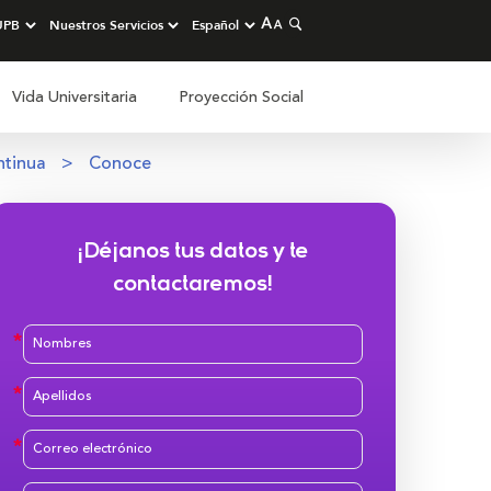
Vida Universitaria
Proyección Social
ntinua
Conoce
¡Déjanos tus datos y te
contactaremos!