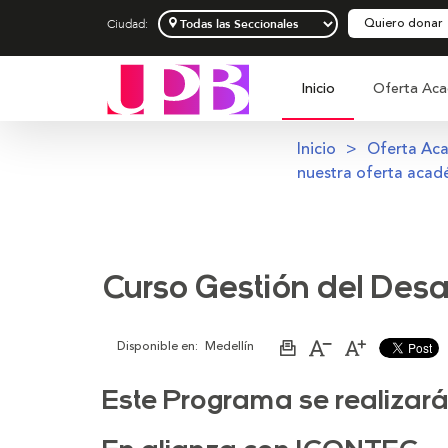
Quiero donar
Ciudad:
Inicio
Oferta Aca
Inicio
Oferta Ac
nuestra oferta acad
Curso Gestión del Desa
Disponible en:
Medellín
Imprimir
Aumentar
Disminuir
página
el
el
tamaño
tamaño
de
de
Este Programa se realizar
la
la
letra
letra