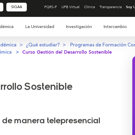
SIGAA
PQRS-F
UPB Virtual
Clínica
Transparencia
démica
La Universidad
Investigación
Intercambio
adémica
¿Qué estudiar?
Programas de Formación Co
émica
Curso Gestión del Desarrollo Sostenible
rrollo Sostenible
á de manera telepresencial