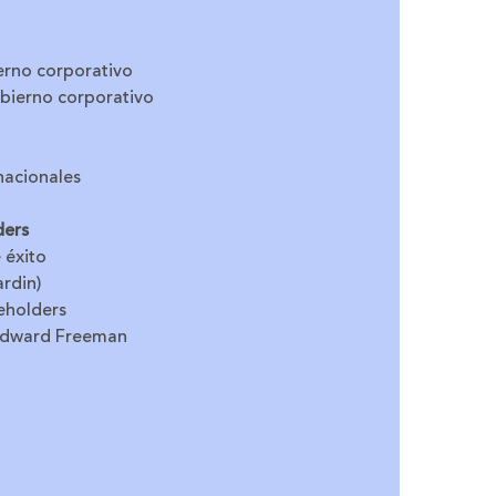
erno corporativo
obierno corporativo
nacionales
ders
 éxito
rdin)
keholders
 Edward Freeman